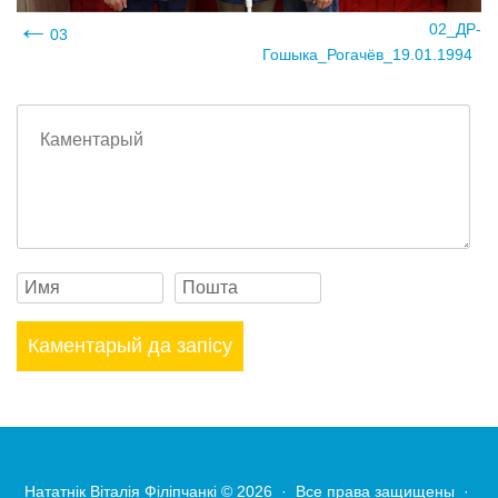
02_ДР-
03
Гошыка_Рогачёв_19.01.1994
Нататнік Віталія Філіпчанкі
© 2026 · Все права защищены ·