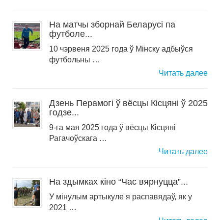
На матчы зборнай Беларусі па
футболе...
10 чэрвеня 2025 года ў Мінску адбыўся
футбольны …
Читать далее
Дзень Перамогі ў вёсцы Кісцяні ў 2025
годзе...
9-га мая 2025 года ў вёсцы Кісцяні
Рагачоўскага …
Читать далее
На здымках кіно “Час вярнуцца”...
У мінулым артыкуле я распавядаў, як у
2021 …