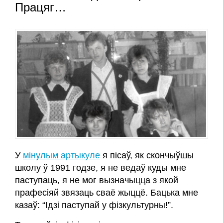
Працяг…
У
мінулым артыкуле
я пісаў, як скончыўшы
школу ў 1991 годзе, я не ведаў куды мне
паступаць, я не мог вызначыцца з якой
прафесіяй звязаць сваё жыццё. Бацька мне
казаў: “Ідзі паступай у фізкультурны!”.