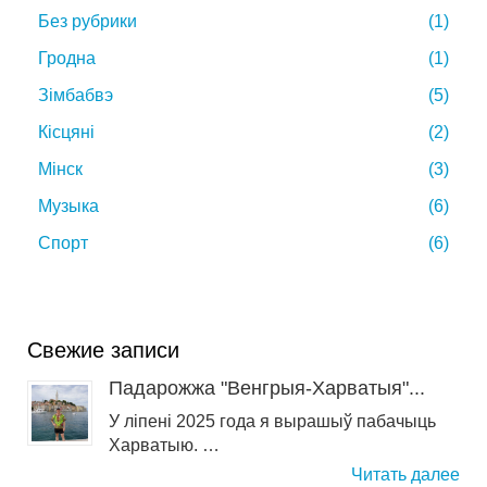
Без рубрики
(1)
Гродна
(1)
Зімбабвэ
(5)
Кісцяні
(2)
Мінск
(3)
Музыка
(6)
Спорт
(6)
Свежие записи
Падарожжа "Венгрыя-Харватыя"...
У ліпені 2025 года я вырашыў пабачыць
Харватыю. …
Читать далее