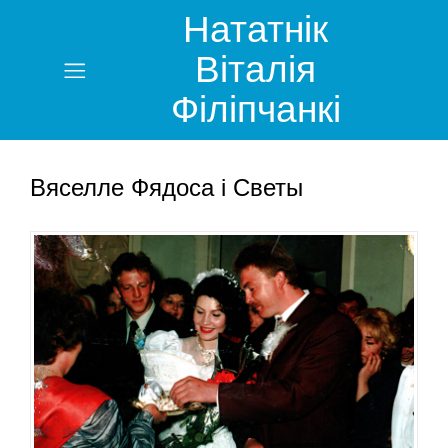
Нататнік
Home
Віталія
Філіпчанкі
Спорт
Музыка
Вяселле Фядоса і Светы
Фотагалерэя
Відэагалерэя
Карта
сайта
Кантакты