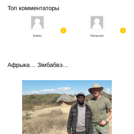
Топ комментаторы
2
1
Алекс
Нельсон
Афрыка… Зімбабвэ…