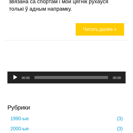
звязана са спортам і мой цягнік рухаўся
толькі ў адным напрамку.
Читать далее »
Аудыё-
00:00
00:00
прайгравальнік
Рубрики
1990-ые
(3)
2000-ые
(3)