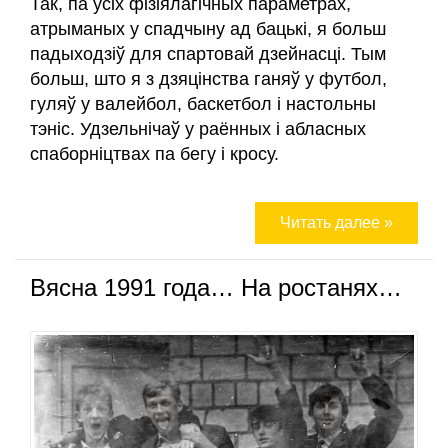
Так, па ўсіх фізіялагічных параметрах,
атрыманых у спадчыну ад бацькі, я больш
падыходзіў для спартовай дзейнасці. Тым
больш, што я з дзяцінства ганяў у футбол,
гуляў у валейбол, баскетбол і настольны
тэніс. Удзельнічаў у раённых і абласных
спаборніцтвах па бегу і кросу.
Читать далее »
Вясна 1991 года… На ростанях…