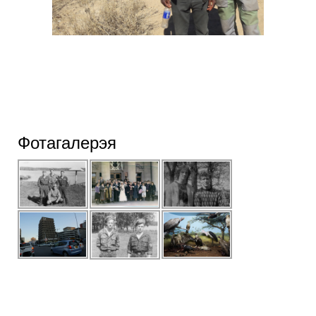
Фотагалерэя