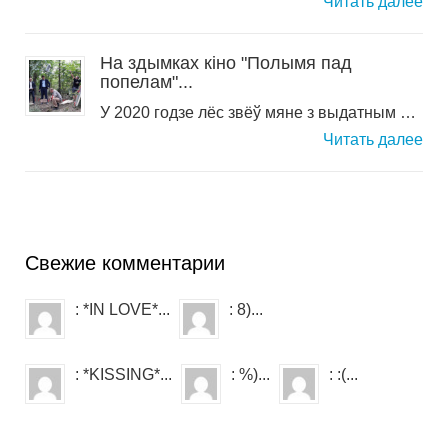
Читать далее
На здымках кіно "Полымя пад
попелам"...
У 2020 годзе лёс звёў мяне з выдатным …
Читать далее
Свежие комментарии
: *IN LOVE*...
: 8)...
: *KISSING*...
: %)...
: :(...