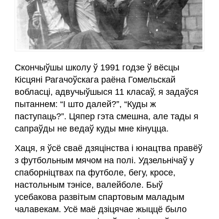
Скончыўшы школу ў 1991 годзе ў вёсцы
Кісцяні Рагачоўскага раёна Гомельскай
вобласці, адвучыўшыся 11 класаў, я задаўся
пытаннем: “І што далей?”, “Куды ж
паступаць?”. Цяпер гэта смешна, але тады я
сапраўды не ведаў куды мне кінуцца.
Хаця, я ўсё сваё дзяцінства і юнацтва правёў
з футбольным мячом на полі. Удзельнічаў у
спаборніцтвах па футболе, бегу, кросе,
настольным тэнісе, валейболе. Быў
усебакова развітым спартовым маладым
чалавекам. Усё маё дзіцячае жыццё было